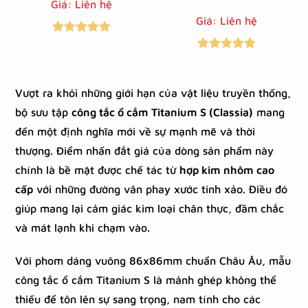
Giá: Liên hệ
Giá: Liên hệ
Được xếp
Được xếp
hạng
5.00
5
hạng
5.00
5
sao
Vượt ra khỏi những giới hạn của vật liệu truyền thống,
sao
bộ sưu tập
công tắc ổ cắm Titanium S (Classia)
mang
đến một định nghĩa mới về sự mạnh mẽ và thời
thượng. Điểm nhấn đắt giá của dòng sản phẩm này
chính là bề mặt được chế tác từ
hợp kim nhôm cao
cấp
với những đường vân phay xước tinh xảo. Điều đó
giúp mang lại cảm giác kim loại chân thực, đầm chắc
và mát lạnh khi chạm vào.
Với phom dáng vuông 86x86mm chuẩn Châu Âu, mẫu
công tắc ổ cắm Titanium S là mảnh ghép không thể
thiếu để tôn lên sự sang trọng, nam tính cho các