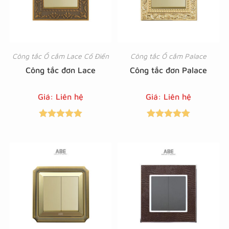
Công tắc Ổ cắm Lace Cổ Điển
Công tắc Ổ cắm Palace
Công tắc đơn Lace
Công tắc đơn Palace
Giá: Liên hệ
Giá: Liên hệ
Được xếp
Được xếp
hạng
5.00
5
hạng
5.00
5
sao
sao