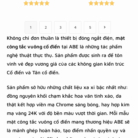
Được xếp
Được xếp
hạng
5.00
5
hạng
5.00
5
sao
sao
1
2
3
4
5
Không chỉ đơn thuần là thiết bị đóng ngắt điện,
mặt
công tắc vuông cổ điển
tại ABE là những tác phẩm
nghệ thuật thực thụ. Sản phẩm được sinh ra để tôn
vinh vẻ đẹp vương giả của các không gian kiến trúc
Cổ điển và Tân cổ điển.
Sản phẩm sở hữu những chất liệu xa xỉ bậc nhất như:
đồng nguyên khối chạm khắc hoa văn tinh xảo, da
thật kết hợp viền mạ Chrome sáng bóng, hay hợp kim
mạ vàng 24K với độ bền màu vượt thời gian. Mỗi mẫu
mặt công tắc vuông cổ điển mang thương hiệu ABE sẽ
là mảnh ghép hoàn hảo, tạo điểm nhấn quyền uy và