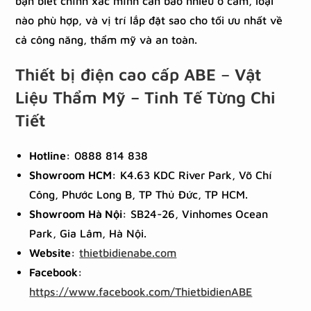
bạn biết chính xác mình cần bao nhiêu ổ cắm, loại
nào phù hợp, và vị trí lắp đặt sao cho tối ưu nhất về
cả công năng, thẩm mỹ và an toàn.
Thiết bị điện cao cấp ABE
–
Vật
Liệu Thẩm Mỹ – Tinh Tế Từng Chi
Tiết
Hotline:
0888 814 838
Showroom HCM:
K4.63 KDC River Park, Võ Chí
Công, Phước Long B, TP Thủ Đức, TP HCM.
Showroom Hà Nội:
SB24-26, Vinhomes Ocean
Park, Gia Lâm, Hà Nội.
Website:
thietbidienabe.com
Facebook:
https://www.facebook.com/ThietbidienABE