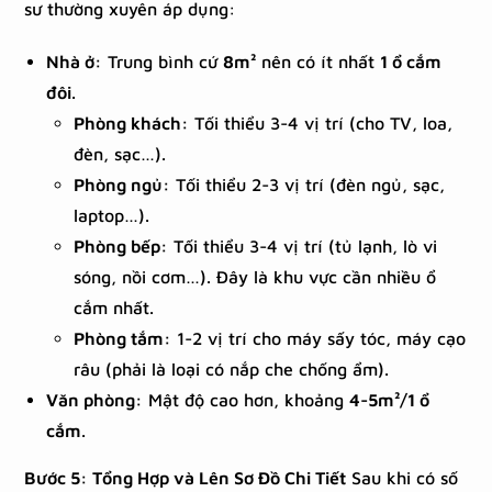
sư thường xuyên áp dụng:
Nhà ở:
Trung bình cứ
8m²
nên có ít nhất
1 ổ cắm
đôi
.
Phòng khách:
Tối thiểu 3-4 vị trí (cho TV, loa,
đèn, sạc…).
Phòng ngủ:
Tối thiểu 2-3 vị trí (đèn ngủ, sạc,
laptop…).
Phòng bếp:
Tối thiểu 3-4 vị trí (tủ lạnh, lò vi
sóng, nồi cơm…). Đây là khu vực cần nhiều ổ
cắm nhất.
Phòng tắm:
1-2 vị trí cho máy sấy tóc, máy cạo
râu (phải là loại có nắp che chống ẩm).
Văn phòng:
Mật độ cao hơn, khoảng
4-5m²/1 ổ
cắm
.
Bước 5: Tổng Hợp và Lên Sơ Đồ Chi Tiết
Sau khi có số