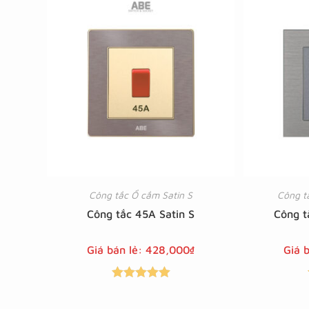
sao
Công tắc Ổ cắm Satin S
Công t
Công tắc 45A Satin S
Công t
Giá bán lẻ:
428,000
₫
Giá 
Được xếp
hạng
5.00
5