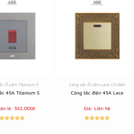
sao
sao
ắc Ổ cắm Titanium S
Công tắc Ổ cắm Lace Cổ Điển
ắc 45A Titanium S
Công tắc điện 45A Lace
bán lẻ:
552,000
₫
Giá: Liên hệ
Được xếp
Được xếp
hạng
5.00
5
hạng
5.00
5