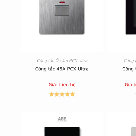
Công tắc Ổ cắm PCX Ultra
Công t
Công tắc 45A PCX Ultra
Công 
Giá: Liên hệ
Giá 
Được xếp
hạng
5.00
5
sao