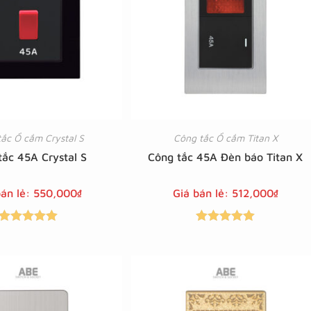
ắc Ổ cắm Crystal S
Công tắc Ổ cắm Titan X
tắc 45A Crystal S
Công tắc 45A Đèn báo Titan X
bán lẻ:
550,000
₫
Giá bán lẻ:
512,000
₫
Được xếp
Được xếp
hạng
5.00
5
hạng
5.00
5
sao
sao