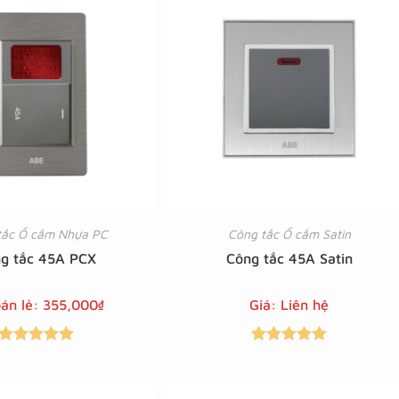
tắc Ổ cắm Nhựa PC
Công tắc Ổ cắm Satin
g tắc 45A PCX
Công tắc 45A Satin
bán lẻ:
355,000
₫
Giá: Liên hệ
Được xếp
Được xếp
hạng
5.00
5
hạng
5.00
5