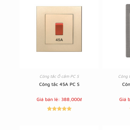
Công tắc Ổ cắm PC S
Công 
Công tắc 45A PC S
Côn
Giá bán lẻ:
388,000
₫
Giá 
Được xếp
hạng
5.00
5