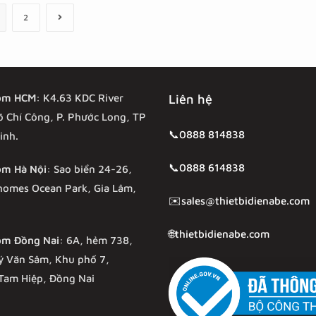
sao
sao
2
om HCM
: K4.63 KDC River
Liên hệ
õ Chí Công, P. Phước Long, TP
📞0888 814838
inh.
📞0888 614838
m Hà Nội
: Sao biển 24-26,
homes Ocean Park, Gia Lâm,
✉️sales@thietbidienabe.com
🌐thietbidienabe.com
m Đồng Nai
: 6A, hẻm 738,
ý Văn Sâm, Khu phố 7,
Tam Hiệp, Đồng Nai