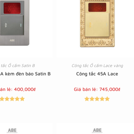
tắc Ổ cắm Satin B
Công tắc Ổ cắm Lace vàng
5A kèm đèn báo Satin B
Công tắc 45A Lace
bán lẻ:
400,000
₫
Giá bán lẻ:
745,000
₫
Được xếp
Được xếp
hạng
5.00
5
hạng
5.00
5
sao
sao