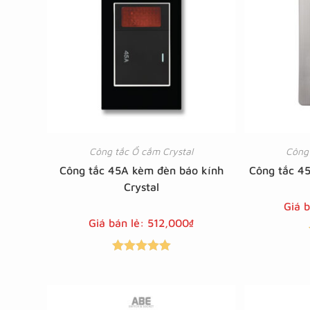
Công tắc Ổ cắm Crystal
Công 
Công tắc 45A kèm đèn báo kính
Công tắc 4
Crystal
Giá 
Giá bán lẻ:
512,000
₫
Được xếp
hạng
5.00
5
sao