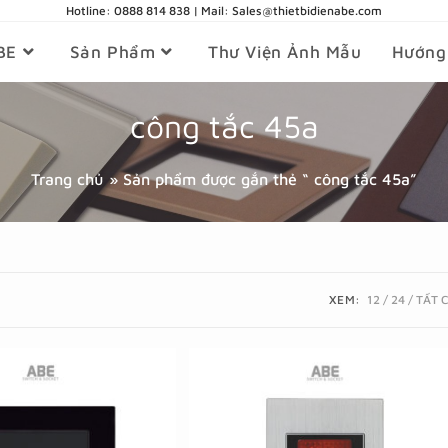
Hotline: 0888 814 838 | Mail: Sales@thietbidienabe.com
BE
Sản Phẩm
Thư Viện Ảnh Mẫu
Hướng
công tắc 45a
Trang chủ
»
Sản phẩm được gắn thẻ “ công tắc 45a”
XEM:
12
24
TẤT 