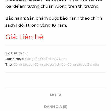
loại đế âm tường chuẩn vuông trên thị trường
Bảo hành:
Sản phẩm được bảo hành theo chính
sách 1 đổi 1 trong vòng 10 năm.
Giá: Liên hệ
SKU:
PUG-31C
Danh mục:
Công tắc Ổ cắm PCX Ultra
Thẻ:
Công tắc ba
,
Công tắc ba 1 chiều
,
Công tắc ba 2 chiều
MÔ TẢ
ĐÁNH GIÁ (5)