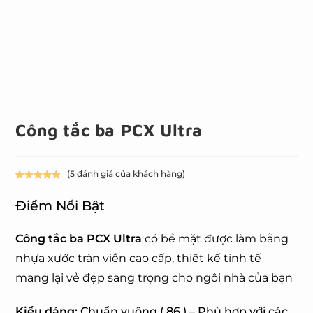
Công tắc ba PCX Ultra
(
5
đánh giá của khách hàng)
5.00
5
trên 5
dựa trên
Điểm Nổi Bật
đánh giá
Công tắc ba PCX Ultra
có bề mặt được làm bằng
nhựa xước tràn viền cao cấp,
thiết kế tinh tế
mang lại vẻ đẹp sang trọng cho ngôi nhà của bạn
Kiểu dáng:
Chuẩn vuông ( 86 ) – Phù hợp với các