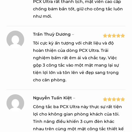
PCX Ultra rất thanh lịch, mặt viền cao cấp
chống bám bẩn tốt, giữ cho công tắc luôn
như mới.
Trần Thuỳ Dương
–
Được xếp
Tôi cực kỳ ấn tượng với chất liệu và độ
hạng
5
5
hoàn thiện của dòng PCX Ultra. Trải
sao
nghiệm bấm rất êm ái và chắc tay. Việc
gộp 3 công tắc vào một mặt mang lại sự
tiện lợi lớn và tôn lên vẻ đẹp sang trọng
cho căn phòng.
Nguyễn Tuấn Kiệt
–
Được xếp
Công tắc ba PCX Ultra này thực sự rất tiện
hạng
5
5
lợi cho không gian phòng khách của tôi.
sao
Tính năng điều khiển 3 cụm đèn khác
nhau trên cùng một mặt công tắc thiết kế