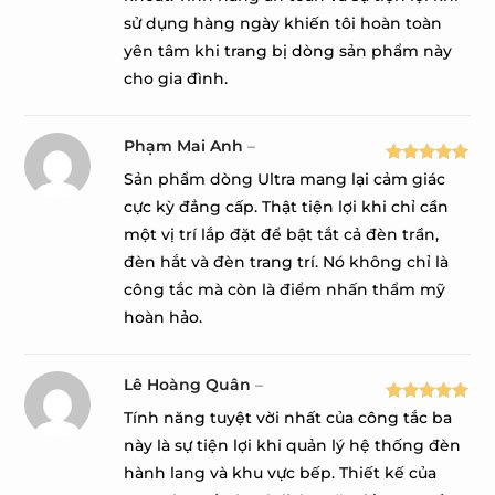
sử dụng hàng ngày khiến tôi hoàn toàn
yên tâm khi trang bị dòng sản phẩm này
cho gia đình.
Phạm Mai Anh
–
Được xếp
Sản phẩm dòng Ultra mang lại cảm giác
hạng
5
5
cực kỳ đẳng cấp. Thật tiện lợi khi chỉ cần
sao
một vị trí lắp đặt để bật tắt cả đèn trần,
đèn hắt và đèn trang trí. Nó không chỉ là
công tắc mà còn là điểm nhấn thẩm mỹ
hoàn hảo.
Lê Hoàng Quân
–
Được xếp
Tính năng tuyệt vời nhất của công tắc ba
hạng
5
5
này là sự tiện lợi khi quản lý hệ thống đèn
sao
hành lang và khu vực bếp. Thiết kế của