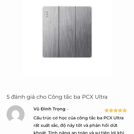
5 đánh giá cho
Công tắc ba PCX Ultra
Vũ Đình Trọng
–
Được xếp
Cấu trúc cơ học của công tắc ba PCX Ultra
hạng
5
5
rất xuất sắc, độ nảy tốt và phản hồi dứt
sao
khoát. Tính năng an toàn và sự tiện lợi khi