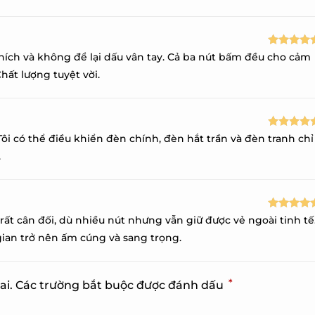
sao
Được xếp
hích và không để lại dấu vân tay. Cả ba nút bấm đều cho cảm
hạng
5
5
hất lượng tuyệt vời.
sao
Được xếp
i có thể điều khiển đèn chính, đèn hắt trần và đèn tranh chỉ
hạng
5
5
.
sao
Được xếp
rất cân đối, dù nhiều nút nhưng vẫn giữ được vẻ ngoài tinh tế
hạng
5
5
an trở nên ấm cúng và sang trọng.
sao
*
ai.
Các trường bắt buộc được đánh dấu