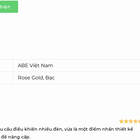
hiện
ABE Việt Nam
Rose Gold, Bạc
Được xếp
u cầu điều khiển nhiều đèn, vừa là một điểm nhấn thiết kế
hạng
5
5
g để nâng cấp.