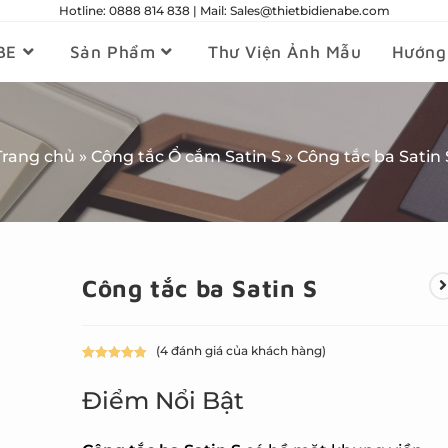
Hotline: 0888 814 838 | Mail: Sales@thietbidienabe.com
BE
Sản Phẩm
Thư Viện Ảnh Mẫu
Hướng
Trang chủ
»
Công tắc Ổ cắm Satin S
»
Công tắc ba Satin 
Công tắc ba Satin S
(
4
đánh giá của khách hàng)
5.00
4
trên 5
dựa trên
Điểm Nổi Bật
đánh giá