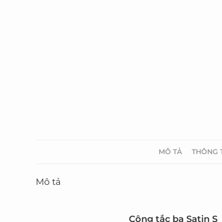
MÔ TẢ
THÔNG 
Mô tả
Công tắc ba Satin S