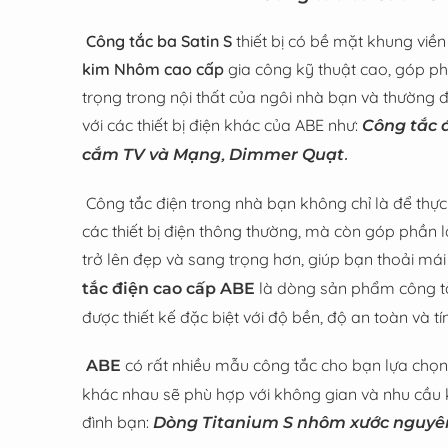
Công tắc ba Satin S
thiết bị có bề mặt khung vi
kim Nhôm cao cấp
gia công kỹ thuật cao, góp p
trọng trong nội thất của ngôi nhà bạn
và thường 
với các thiết bị điện khác của ABE như:
Công tắc 
,
.
cắm TV và Mạng
Dimmer Quạt
Công tắc điện trong nhà bạn không chỉ là để thực 
các thiết bị điện thông thường, mà còn góp phần
trở lên đẹp và sang trọng hơn, giúp bạn thoải mái
là dòng sản phẩm công tắ
tắc điện cao cấp ABE
được thiết kế đặc biệt với độ bền, độ an toàn và 
có rất nhiều mẫu công tắc cho bạn lựa chọn,
ABE
khác nhau sẽ phù hợp với không gian và nhu cầu 
đình bạn:
Dòng Titanium S nhôm xước nguyên