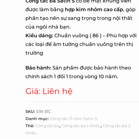
Công tắc ba Satin S
có bề mặt khung viền
được làm bằng
hợp kim nhôm cao cấp
, góp
phần tạo nên sự sang trọng trong nội thất
của ngôi nhà bạn.
Kiểu dáng:
Chuẩn vuông ( 86 ) – Phù hợp với
các loại đế âm tường chuẩn vuông trên thị
trường
Bảo hành:
Sản phẩm được bảo hành theo
chính sách 1 đổi 1 trong vòng 10 năm.
Giá: Liên hệ
SKU:
S1R-31C
Danh mục:
Công tắc Ổ cắm Satin S
Thẻ:
Công tắc ba
,
Công tắc ba 1 chiều
,
Công tắc ba 2
chiều