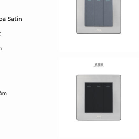
ba Satin
)
a
hôm