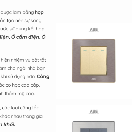
ền được làm bằng
hợp
hần tạo nên sự sang
được sử dụng kết hợp
,
,
điện
Ổ cắm điện
Ổ
hiện nhiệm vụ bật tắt
 làm cho ngôi nhà bạn
 khi sử dụng hơn.
Công
c cơ học cao cấp,
tính thẩm mỹ cao.
 các loại công tắc
khác nhau trong gia
 khối.