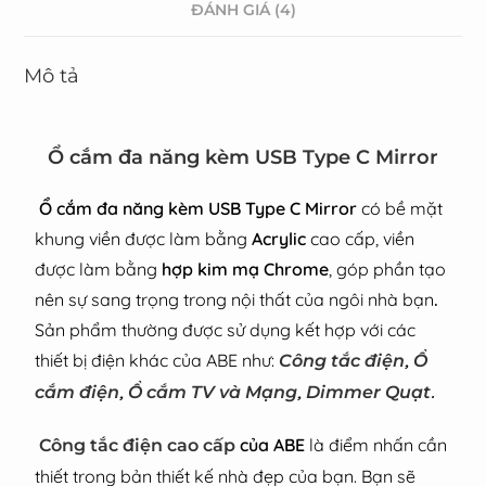
ĐÁNH GIÁ (4)
Mô tả
Ổ cắm đa năng kèm USB Type C Mirror
Ổ cắm đa năng kèm USB Type C Mirror
có bề mặt
khung viền được làm bằng
Acrylic
cao cấp
, viền
được làm bằng
hợp kim mạ Chrome
, góp phần tạo
nên sự sang trọng trong nội thất của ngôi nhà bạn
.
Sản phẩm thường được sử dụng kết hợp với các
thiết bị điện khác của ABE như:
,
Công tắc điện
Ổ
,
,
.
cắm điện
Ổ cắm TV và Mạng
Dimmer Quạt
của ABE
là điểm nhấn cần
Công tắc điện cao cấp
thiết trong bản thiết kế nhà đẹp của bạn. Bạn sẽ