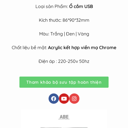
Loại sản Phẩm:
Ổ cắm USB
Kích thước: 86*90*32mm
Màu: Trắng | Đen | Vàng
Chất liệu bề mặt:
Acrylic kết hợp viền mạ Chrome
Điện áp : 220-250v 50hz
Tham khảo bộ sưu tập hoàn thiện