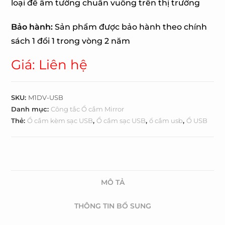
loại đế âm tường chuẩn vuông trên thị trường
Bảo hành:
Sản phẩm được bảo hành theo chính
sách 1 đổi 1 trong vòng 2 năm
Giá: Liên hệ
SKU:
M1DV-USB
Danh mục:
Công tắc Ổ cắm Mirror
Thẻ:
Ổ cắm kèm sạc USB
,
Ổ cắm sạc USB
,
ổ cắm usb
,
Ổ USB
MÔ TẢ
THÔNG TIN BỔ SUNG