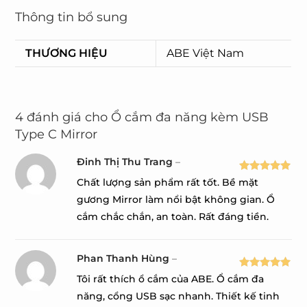
Thông tin bổ sung
THƯƠNG HIỆU
ABE Việt Nam
4 đánh giá cho
Ổ cắm đa năng kèm USB
Type C Mirror
Đinh Thị Thu Trang
–
Được xếp
Chất lượng sản phẩm rất tốt. Bề mặt
hạng
5
5
gương Mirror làm nổi bật không gian. Ổ
sao
cắm chắc chắn, an toàn. Rất đáng tiền.
Phan Thanh Hùng
–
Được xếp
Tôi rất thích ổ cắm của ABE. Ổ cắm đa
hạng
5
5
năng, cổng USB sạc nhanh. Thiết kế tinh