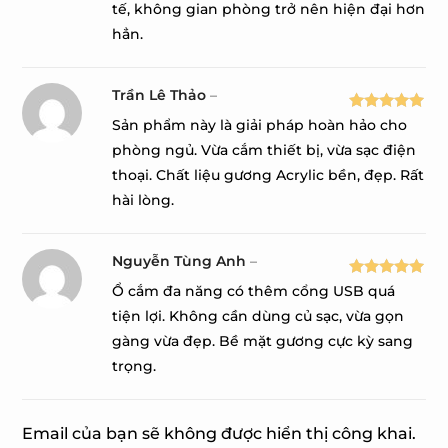
sao
tế, không gian phòng trở nên hiện đại hơn
hẳn.
Trần Lê Thảo
–
Được xếp
Sản phẩm này là giải pháp hoàn hảo cho
hạng
5
5
phòng ngủ. Vừa cắm thiết bị, vừa sạc điện
sao
thoại. Chất liệu gương Acrylic bền, đẹp. Rất
hài lòng.
Nguyễn Tùng Anh
–
Được xếp
Ổ cắm đa năng có thêm cổng USB quá
hạng
5
5
tiện lợi. Không cần dùng củ sạc, vừa gọn
sao
gàng vừa đẹp. Bề mặt gương cực kỳ sang
trọng.
Email của bạn sẽ không được hiển thị công khai.