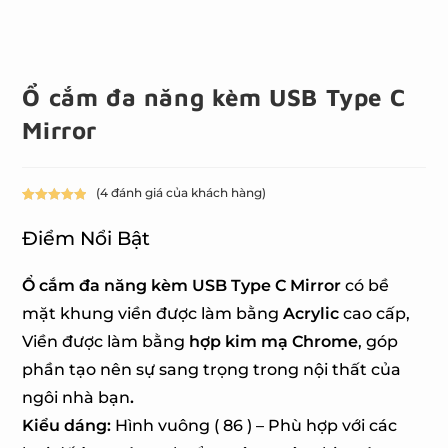
Ổ cắm đa năng kèm USB Type C
Mirror
(
4
đánh giá của khách hàng)
5.00
4
trên 5
dựa trên
Điểm Nổi Bật
đánh giá
Ổ cắm đa năng kèm USB Type C Mirror
có bề
mặt khung viền được làm bằng
Acrylic
cao cấp,
Viền được làm bằng
hợp kim mạ Chrome
, góp
phần tạo nên sự sang trọng trong nội thất của
ngôi nhà bạn
.
Kiểu dáng:
Hình vuông ( 86 ) – Phù hợp với các