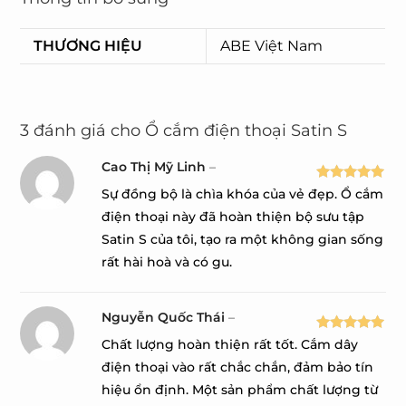
THƯƠNG HIỆU
ABE Việt Nam
3 đánh giá cho
Ổ cắm điện thoại Satin S
Cao Thị Mỹ Linh
–
Được xếp
Sự đồng bộ là chìa khóa của vẻ đẹp. Ổ cắm
hạng
5
5
điện thoại này đã hoàn thiện bộ sưu tập
sao
Satin S của tôi, tạo ra một không gian sống
rất hài hoà và có gu.
Nguyễn Quốc Thái
–
Được xếp
Chất lượng hoàn thiện rất tốt. Cắm dây
hạng
5
5
điện thoại vào rất chắc chắn, đảm bảo tín
sao
hiệu ổn định. Một sản phẩm chất lượng từ