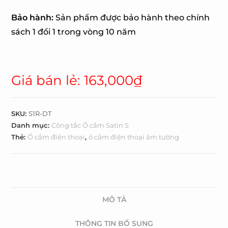
Bảo hành:
Sản phẩm được bảo hành theo chính
sách 1 đổi 1 trong vòng 10 năm
Giá bán lẻ:
163,000
₫
SKU:
S1R-DT
Danh mục:
Công tắc Ổ cắm Satin S
Thẻ:
Ổ cắm điện thoại
,
ổ cắm điện thoại âm tường
MÔ TẢ
THÔNG TIN BỔ SUNG