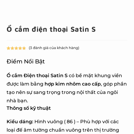
Ổ cắm điện thoại Satin S
(
3
đánh giá của khách hàng)
5.00
3
trên 5
dựa trên
Điểm Nổi Bật
đánh giá
Ổ cắm Điện thoại Satin
S
có bề mặt khung viền
được làm bằng
hợp kim nhôm cao cấp
, góp phần
tạo nên sự sang trọng trong nội thất của ngôi
nhà bạn.
Thông số kỹ thuật
Kiểu dáng:
Hình vuông ( 86 ) – Phù hợp với các
loại đế âm tường chuẩn vuông trên thị trường