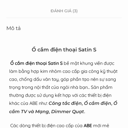
ĐÁNH GIÁ (3)
Mô tả
Ổ cắm điện thoại Satin S
Ổ cắm điện thoại Satin S
bề mặt khung viền được
làm bằng hợp kim nhôm cao cấp gia công kỹ thuật
cao, chống dấu vân tay, góp phần tạo nên sự sang
trọng trong nội thất của ngôi nhà bạn.
.
Sản phẩm
thường được sử dụng kết hợp với các thiết bị điện
khác của ABE như:
,
,
Công tắc điện
Ổ cắm điện
Ổ
,
.
cắm TV và Mạng
Dimmer Quạt
Các dòng thiết bị điện cao cấp của
ABE
mới mẻ