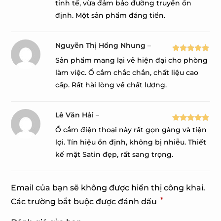
hạng
5
5
tinh tế, vừa đảm bảo đường truyền ổn
sao
định. Một sản phẩm đáng tiền.
Nguyễn Thị Hồng Nhung
–
Được xếp
Sản phẩm mang lại vẻ hiện đại cho phòng
hạng
5
5
làm việc. Ổ cắm chắc chắn, chất liệu cao
sao
cấp. Rất hài lòng về chất lượng.
Lê Văn Hải
–
Được xếp
Ổ cắm điện thoại này rất gọn gàng và tiện
hạng
5
5
lợi. Tín hiệu ổn định, không bị nhiễu. Thiết
sao
kế mặt Satin đẹp, rất sang trọng.
Email của bạn sẽ không được hiển thị công khai.
*
Các trường bắt buộc được đánh dấu