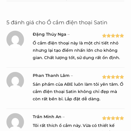
5 đánh giá cho
Ổ cắm điện thoại Satin
Đặng Thúy Nga
–
Được xếp
Ổ cắm điện thoại này là một chi tiết nhỏ
hạng
5
5
nhưng lại tạo điểm nhấn lớn cho không
sao
gian. Chất lượng tốt, sử dụng rất ổn định.
Phan Thanh Lâm
–
Được xếp
Sản phẩm của ABE luôn làm tôi yên tâm. Ổ
hạng
5
5
cắm điện thoại Satin không chỉ đẹp mà
sao
còn rất bền bỉ. Lắp đặt dễ dàng.
Trần Minh An
–
Được xếp
Tôi rất thích ổ cắm này. Vừa có thiết kế