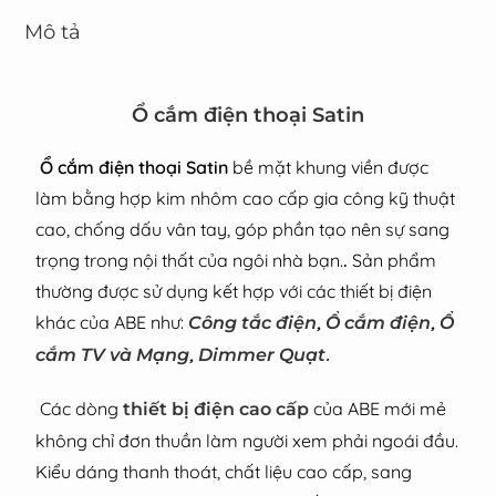
Mô tả
Ổ cắm điện thoại Satin
Ổ cắm điện thoại Satin
bề mặt khung viền được
làm bằng hợp kim nhôm cao cấp gia công kỹ thuật
cao, chống dấu vân tay, góp phần tạo nên sự sang
trọng trong nội thất của ngôi nhà bạn.
.
Sản phẩm
thường được sử dụng kết hợp với các thiết bị điện
khác của ABE như:
,
,
Công tắc điện
Ổ cắm điện
Ổ
,
.
cắm TV và Mạng
Dimmer Quạt
Các dòng
của ABE mới mẻ
thiết bị điện cao cấp
không chỉ đơn thuần làm người xem phải ngoái đầu.
Kiểu dáng thanh thoát, chất liệu cao cấp, sang