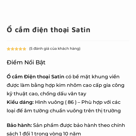
Ổ cắm điện thoại Satin
(
5
đánh giá của khách hàng)
5.00
5
trên 5
dựa trên
Điểm Nổi Bật
đánh giá
Ổ cắm Điện thoại Satin
có bề mặt khung viền
được làm bằng hợp kim nhôm cao cấp gia công
kỹ thuật cao, chống dấu vân tay
Kiểu dáng:
Hình vuông ( 86 ) – Phù hợp với các
loại đế âm tường chuẩn vuông trên thị trường
Bảo hành:
Sản phẩm được bảo hành theo chính
sách 1 đổi 1 trong vòng 10 năm