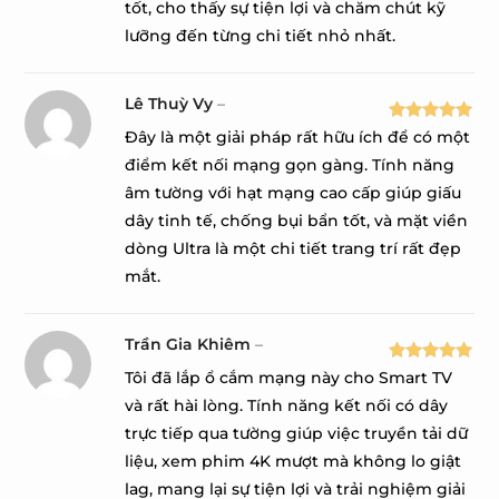
tốt, cho thấy sự tiện lợi và chăm chút kỹ
lưỡng đến từng chi tiết nhỏ nhất.
Lê Thuỳ Vy
–
Được xếp
Đây là một giải pháp rất hữu ích để có một
hạng
5
5
điểm kết nối mạng gọn gàng. Tính năng
sao
âm tường với hạt mạng cao cấp giúp giấu
dây tinh tế, chống bụi bẩn tốt, và mặt viền
dòng Ultra là một chi tiết trang trí rất đẹp
mắt.
Trần Gia Khiêm
–
Được xếp
Tôi đã lắp ổ cắm mạng này cho Smart TV
hạng
5
5
và rất hài lòng. Tính năng kết nối có dây
sao
trực tiếp qua tường giúp việc truyền tải dữ
liệu, xem phim 4K mượt mà không lo giật
lag, mang lại sự tiện lợi và trải nghiệm giải