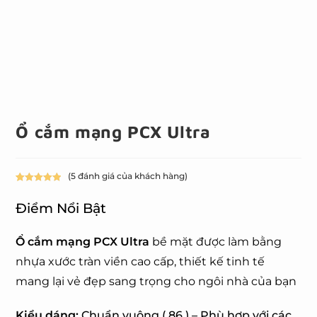
Ổ cắm mạng PCX Ultra
(
5
đánh giá của khách hàng)
5.00
5
trên 5
dựa trên
Điểm Nổi Bật
đánh giá
Ổ cắm mạng PCX Ultra
bề mặt được làm bằng
nhựa xước tràn viền cao cấp,
thiết kế tinh tế
mang lại vẻ đẹp sang trọng cho ngôi nhà của bạn
Kiểu dáng:
Chuẩn vuông ( 86 ) – Phù hợp với các