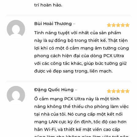
trí hoàn hảo.
Bùi Hoài Thương
–
Được xếp
Tính năng tuyệt vời nhất của sản phẩm
hạng
5
5
này là sự đồng bộ trong thiết kế. Thật tiện
sao
lợi khi có một ổ cắm mạng âm tường cùng
phong cách hiện đại của dòng PCX Ultra
với các công tắc khác, giúp bức tường giữ
được vẻ đẹp sang trọng, liền mạch.
Đặng Quốc Hùng
–
Được xếp
Ổ cắm mạng PCX Ultra này là một tính
hạng
5
5
năng không thể thiếu cho phòng làm việc
sao
tại nhà của tôi. Nó cung cấp một kết nối
mạng LAN cực kỳ ổn định, tốc độ cao hơn
hẳn Wi-Fi, và thiết kế mặt viền cao cấp