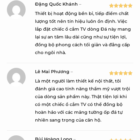
Đặng Quốc Khánh
–
Được xếp
Thiết bị hoạt động bền bỉ, tiếp điểm chất
hạng
5
5
lượng tốt nên tín hiệu luôn ổn định. Việc
sao
lắp đặt chiếc ổ cắm TV dòng Đá này mang
lại sự an tâm lâu dài cũng như sự tiện lợi,
đồng bộ phong cách tối giản và đẳng cấp
cho ngôi nhà.
Lê Mai Phương
–
Được xếp
Là một người làm thiết kế nội thất, tôi
hạng
5
5
đánh giá cao tính năng thẩm mỹ vượt trội
sao
của dòng sản phẩm này. Thật tiện lợi khi
có một chiếc ổ cắm TV có thể đồng bộ
hoàn hảo với các mảng tường ốp đá tự
nhiên sang trọng của căn hộ.
Bùi Hoàng Long
–