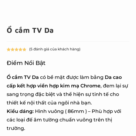
Ổ cắm TV Da
(
5
đánh giá của khách hàng)
5.00
5
trên 5
dựa trên
Điểm Nổi Bật
đánh giá
Ổ cắm TV Da
có bề mặt được làm bằng
Da cao
cấp kết hợp viền hợp kim mạ Chrome
, đem lại sự
sang trọng đặc biệt và thể hiện sự tinh tế cho
thiết kế nội thất của ngôi nhà bạn.
Kiểu dáng:
Hình vuông ( 86mm ) – Phù hợp với
các loại đế âm tường chuẩn vuông trên thị
trường.