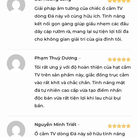
Được xếp
Giải pháp âm tường của chiếc ổ cắm TV
hạng
5
5
dòng Đá này vô cùng hữu ích. Tính năng
sao
kết nối gọn gàng giúp giấu nhẹm các đầu
dây cáp rườm rà, mang lại sự tiện lợi tối đa
cho không gian giải trí của gia đình tôi.
Phạm Thuỳ Dương
–
Được xếp
Tôi rất ưng ý với độ hoàn thiện của hạt cắm
hạng
5
5
TV trên sản phẩm này, giắc đồng trục cắm
sao
vào rất khít và chắc chắn. Tính năng mặt
đá tự nhiên cao cấp vừa tạo điểm nhấn
độc bản vừa rất tiện lợi khi lau chùi bụi
bẩn.
Nguyễn Minh Triết
–
Được xếp
Ổ cắm TV dòng Đá này sở hữu tính năng