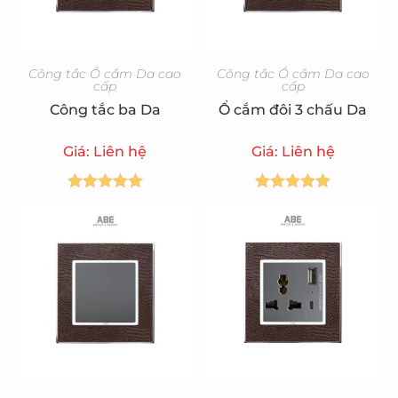
Công tắc Ổ cắm Da cao
Công tắc Ổ cắm Da cao
cấp
cấp
Công tắc ba Da
Ổ cắm đôi 3 chấu Da
Giá: Liên hệ
Giá: Liên hệ
Được xếp
Được xếp
hạng
5.00
5
hạng
5.00
5
sao
sao