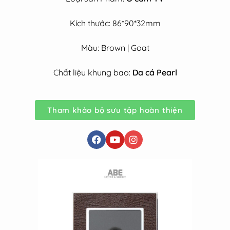
Kích thước: 86*90*32mm
Màu: Brown | Goat
Chất liệu khung bao:
Da cá Pearl
Tham khảo bộ sưu tập hoàn thiện