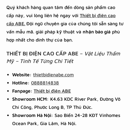
Quý khách hàng quan tâm đến dòng sản phẩm cao
cấp này, vui lòng liên hệ ngay với
Thiết bị điện cao
cấp ABE.
Đội ngũ chuyên gia của chúng tôi sẵn sàng tư
vấn mẫu mã. giải pháp kỹ thuật và
nhận báo giá
phù
hợp nhất cho dinh thự của bạn.
THIẾT BỊ ĐIỆN CAO CẤP ABE
–
Vật Liệu Thẩm
Mỹ – Tinh Tế Từng Chi Tiết
Website:
thietbidienabe.com
Hotline:
0888814838
Fanpage:
Thiết bị điện ABE
Showroom HCM:
K4.63 KDC River Park, Đường Võ
Chí Công, Phước Long B, TP Thủ Đức.
Showroom Hà Nội:
Sao Biển 24-28 KĐT Vinhomes
Ocean Park, Gia Lâm, Hà Nội.