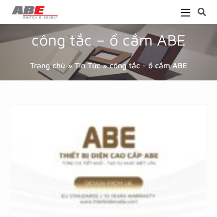
công tắc – ổ cắm ABE
Trang chủ
»
Tin Tức
»
công tắc - ổ cắm ABE