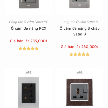
Công tắc Ổ cắm Nhựa PC
Công tắc Ổ cắm Satin B
Ổ cắm đa năng PCX
Ổ cắm đa năng 3 chấu
Satin B
Giá bán lẻ:
235,000
₫
Giá bán lẻ:
280,000
₫
Được xếp
Được xếp
hạng
5.00
5
hạng
5.00
5
sao
sao