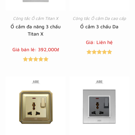
Công tắc Ổ cắm Titan X
Công tắc Ổ cắm Da cao cấp
Ổ cắm đa năng 3 chấu
Ổ cắm 3 chấu Da
Titan X
Giá: Liên hệ
Giá bán lẻ:
392,000
₫
Được xếp
Được xếp
hạng
5.00
5
hạng
5.00
5
sao
sao