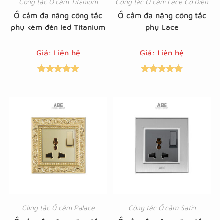
Công tắc Ổ cắm Titanium
Công tắc Ổ cắm Lace Cổ Điển
Ổ cắm đa năng công tắc
Ổ cắm đa năng công tắc
phụ kèm đèn led Titanium
phụ Lace
Giá: Liên hệ
Giá: Liên hệ
Được xếp
Được xếp
hạng
5.00
5
hạng
5.00
5
sao
sao
Công tắc Ổ cắm Palace
Công tắc Ổ cắm Satin