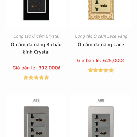
Công tắc Ổ cắm Crystal
Công tắc Ổ cắm Lace vàng
Ổ cắm đa năng 3 chấu
Ổ cắm đa năng Lace
kính Crystal
Giá bán lẻ:
625,000
₫
Giá bán lẻ:
392,000
₫
Được xếp
Được xếp
hạng
5.00
5
hạng
5.00
5
sao
sao