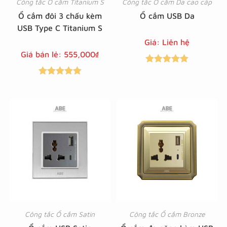
Công tắc Ổ cắm Titanium S
Công tắc Ổ cắm Da cao cấp
Ổ cắm đôi 3 chấu kèm
Ổ cắm USB Da
USB Type C Titanium S
Giá: Liên hệ
Giá bán lẻ:
555,000
₫
Được xếp
Được xếp
hạng
5.00
5
hạng
5.00
5
sao
sao
Công tắc Ổ cắm Satin
Công tắc Ổ cắm Bronze