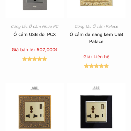
Công tắc Ổ cắm Nhựa PC
Công tắc Ổ cắm Palace
Ổ cắm USB đôi PCX
Ổ cắm đa năng kèm USB
Palace
Giá bán lẻ:
607,000
₫
Giá: Liên hệ
Được xếp
Được xếp
hạng
5.00
5
hạng
5.00
5
sao
sao