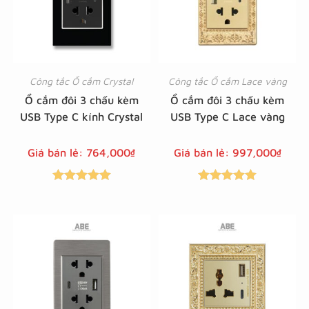
Công tắc Ổ cắm Crystal
Công tắc Ổ cắm Lace vàng
Ổ cắm đôi 3 chấu kèm
Ổ cắm đôi 3 chấu kèm
USB Type C kính Crystal
USB Type C Lace vàng
Giá bán lẻ:
764,000
₫
Giá bán lẻ:
997,000
₫
Được xếp
Được xếp
hạng
5.00
5
hạng
5.00
5
sao
sao