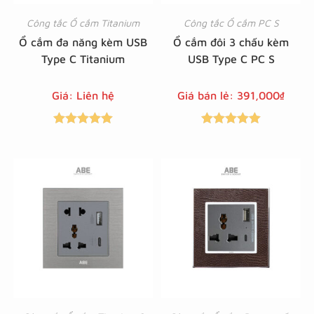
Công tắc Ổ cắm Titanium
Công tắc Ổ cắm PC S
Ổ cắm đa năng kèm USB
Ổ cắm đôi 3 chấu kèm
Type C Titanium
USB Type C PC S
Giá: Liên hệ
Giá bán lẻ:
391,000
₫
Được xếp
Được xếp
hạng
5.00
5
hạng
5.00
5
sao
sao