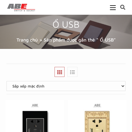
Ổ USB
Trang chủ
»
Sản phẩm được gắn thẻ “ Ổ USB”